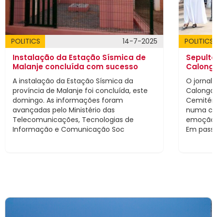
POLITICS
14-7-2025
POLITICS
Instalação da Estação Sísmica de
Sepulta
Malanje concluída com sucesso
Calong
A instalação da Estação Sísmica da
O jornal
província de Malanje foi concluída, este
Calongo 
domingo. As informações foram
Cemitéri
avançadas pelo Ministério das
numa cer
Telecomunicações, Tecnologias de
emoção e
Informação e Comunicação Soc
Em pass